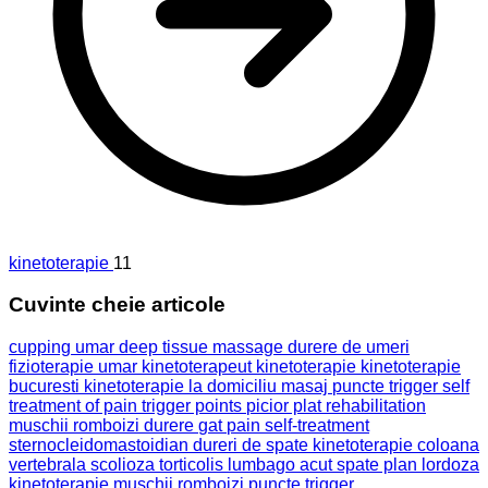
kinetoterapie
11
Cuvinte cheie articole
cupping umar
deep tissue massage
durere de umeri
fizioterapie umar
kinetoterapeut
kinetoterapie
kinetoterapie
bucuresti
kinetoterapie la domiciliu
masaj
puncte trigger
self
treatment of pain
trigger points
picior plat
rehabilitation
muschii romboizi
durere
gat
pain
self-treatment
sternocleidomastoidian
dureri de spate
kinetoterapie coloana
vertebrala
scolioza
torticolis
lumbago acut
spate plan
lordoza
kinetoterapie muschii romboizi puncte trigger