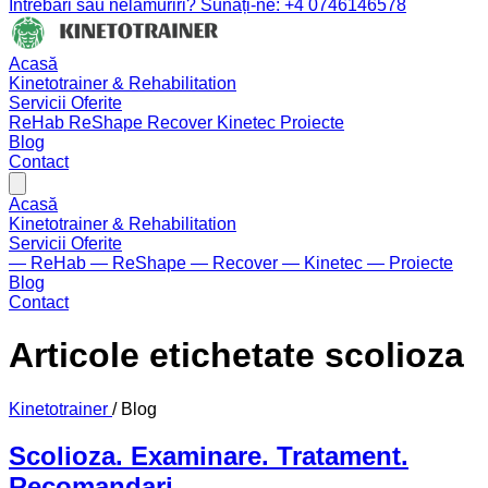
Întrebări sau nelămuriri? Sunați-ne: +4 0746146578
Acasă
Kinetotrainer & Rehabilitation
Servicii Oferite
ReHab
ReShape
Recover
Kinetec
Proiecte
Blog
Contact
Acasă
Kinetotrainer & Rehabilitation
Servicii Oferite
— ReHab
— ReShape
— Recover
— Kinetec
— Proiecte
Blog
Contact
Articole etichetate scolioza
Kinetotrainer
/
Blog
Scolioza. Examinare. Tratament.
Recomandari