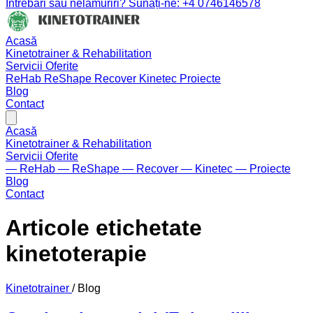
Întrebări sau nelămuriri? Sunați-ne: +4 0746146578
Acasă
Kinetotrainer & Rehabilitation
Servicii Oferite
ReHab
ReShape
Recover
Kinetec
Proiecte
Blog
Contact
Acasă
Kinetotrainer & Rehabilitation
Servicii Oferite
— ReHab
— ReShape
— Recover
— Kinetec
— Proiecte
Blog
Contact
Articole etichetate
kinetoterapie
Kinetotrainer
/
Blog