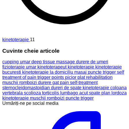
kinetoterapie
11
Cuvinte cheie articole
cupping umar
deep tissue massage
durere de umeri
fizioterapie umar
kinetoterapeut
kinetoterapie
kinetoterapie
bucuresti
kinetoterapie la domiciliu
masaj
puncte trigger
self
treatment of pain
trigger points
picior plat
rehabilitation
muschii romboizi
durere
gat
pain
self-treatment
sternocleidomastoidian
dureri de spate
kinetoterapie coloana
vertebrala
scolioza
torticolis
lumbago acut
spate plan
lordoza
kinetoterapie muschii romboizi puncte trigger
Urmăriți-ne pe social media