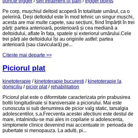
puncte trigger
/
self treatment of pain
/
trigger points
Pe corp, mușchiul deltoid acoperă în totalitate umărul, ca o
pelerină. Deși deltoidul este în mod tehnic un singur mușchi,
acesta are mai multe capete, sau secțiuni, fiind împărțit în trei
părți: partea anterioară, posterioară și cea mediană a
deltoidului, aflate în fața, spatele și exteriorul umărului.Cele
trei părți ale deltoidului își au originile astfel: partea
anterioară (sau claviculară) pe...
Citește mai departe >>
Piciorul plat
kinetoterapie
/
kinetoterapie bucuresti
/
kinetoterapie la
domiciliu
/
picior plat
/
rehabilitation
Piciorul plat este o diformitate caracterizata prin prabusirea
boltii longitudinale si transversale a piciorului. Mai este
cunoscuta si sub denumirea de picior valg static, tarsalgia
adolescentilor, s.a.Frecventa acestei afectiuni este destul de
mare, intalnindu-se mai ales in copilarie si adolescenta,
simptomele clinice devenind mai accentuate in perioada de
pubertate si menopauza. La adulti, pi...