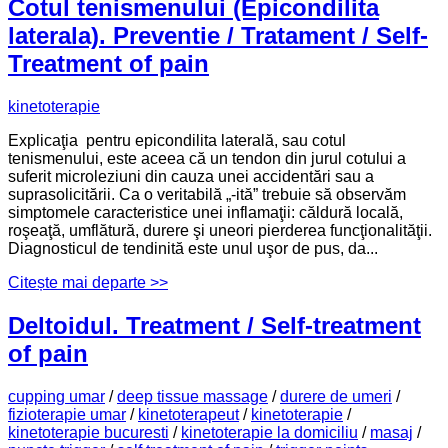
Cotul tenismenului (Epicondilita
laterala). Preventie / Tratament / Self-
Treatment of pain
kinetoterapie
Explicaţia pentru epicondilita laterală, sau cotul
tenismenului, este aceea că un tendon din jurul cotului a
suferit microleziuni din cauza unei accidentări sau a
suprasolicitării. Ca o veritabilă „-ită” trebuie să observăm
simptomele caracteristice unei inflamaţii: căldură locală,
roşeaţă, umflătură, durere şi uneori pierderea funcţionalităţii.
Diagnosticul de tendinită este unul uşor de pus, da...
Citește mai departe >>
Deltoidul. Treatment / Self-treatment
of pain
cupping umar
/
deep tissue massage
/
durere de umeri
/
fizioterapie umar
/
kinetoterapeut
/
kinetoterapie
/
kinetoterapie bucuresti
/
kinetoterapie la domiciliu
/
masaj
/