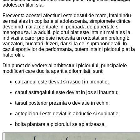
adolescentilor, s.a.
Frecventa acestei afectiuni este destul de mare, intalnindu-
se mai ales in copilarie si adolescenta, simptomele clinice
devenind mai accentuate in perioada de pubertate si
menopauza. La adulti, piciorul plat este intalnit mai ales la
indivizii a caror profesie necesita un ortostatism prelungit:
vanzatori, bucatari, frizeri, dar si la cei supraponderali. In
cazul sportivilor de performanta, putem intalni piciorul plat la
halterofili.
Din punct de vedere al arhitecturii piciorului, principalele
modificari care duc la aparitia diformitatii sunt:
calcaneul este deviat si rasucit in pronatie;
capul astragalului este deviat in jos si inauntru;
tarsul posterior prezinta o deviatie in echin;
antepiciorul este deviat in abductie si supinatie;
bolta plantara a piciorului se aplatizeaza.