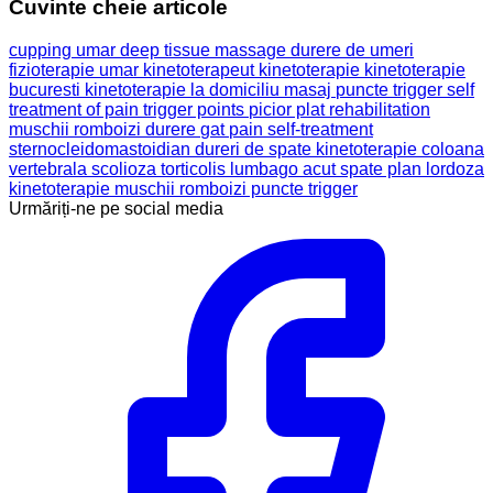
Cuvinte cheie articole
cupping umar
deep tissue massage
durere de umeri
fizioterapie umar
kinetoterapeut
kinetoterapie
kinetoterapie
bucuresti
kinetoterapie la domiciliu
masaj
puncte trigger
self
treatment of pain
trigger points
picior plat
rehabilitation
muschii romboizi
durere
gat
pain
self-treatment
sternocleidomastoidian
dureri de spate
kinetoterapie coloana
vertebrala
scolioza
torticolis
lumbago acut
spate plan
lordoza
kinetoterapie muschii romboizi puncte trigger
Urmăriți-ne pe social media