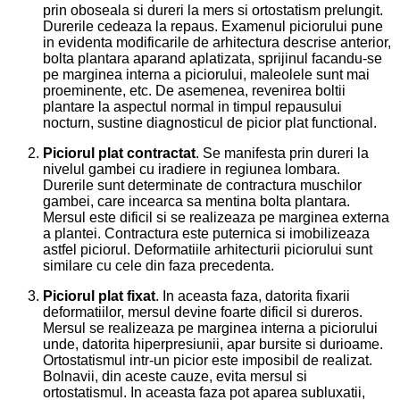
prin oboseala si dureri la mers si ortostatism prelungit.
Durerile cedeaza la repaus. Examenul piciorului pune
in evidenta modificarile de arhitectura descrise anterior,
bolta plantara aparand aplatizata, sprijinul facandu-se
pe marginea interna a piciorului, maleolele sunt mai
proeminente, etc. De asemenea, revenirea boltii
plantare la aspectul normal in timpul repausului
nocturn, sustine diagnosticul de picior plat functional.
Piciorul plat contractat
. Se manifesta prin dureri la
nivelul gambei cu iradiere in regiunea lombara.
Durerile sunt determinate de contractura muschilor
gambei, care incearca sa mentina bolta plantara.
Mersul este dificil si se realizeaza pe marginea externa
a plantei. Contractura este puternica si imobilizeaza
astfel piciorul. Deformatiile arhitecturii piciorului sunt
similare cu cele din faza precedenta.
Piciorul plat fixat
. In aceasta faza, datorita fixarii
deformatiilor, mersul devine foarte dificil si dureros.
Mersul se realizeaza pe marginea interna a piciorului
unde, datorita hiperpresiunii, apar bursite si durioame.
Ortostatismul intr-un picior este imposibil de realizat.
Bolnavii, din aceste cauze, evita mersul si
ortostatismul. In aceasta faza pot aparea subluxatii,