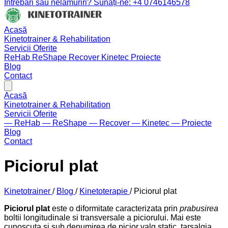
Întrebări sau nelămuriri? Sunați-ne: +4 0746146578
Acasă
Kinetotrainer & Rehabilitation
Servicii Oferite
ReHab
ReShape
Recover
Kinetec
Proiecte
Blog
Contact
Acasă
Kinetotrainer & Rehabilitation
Servicii Oferite
— ReHab
— ReShape
— Recover
— Kinetec
— Proiecte
Blog
Contact
Piciorul plat
Kinetotrainer
/
Blog
/
Kinetoterapie
/
Piciorul plat
Piciorul plat
este o diformitate caracterizata prin
prabusirea
boltii longitudinale si transversale a piciorului. Mai este
cunoscuta si sub denumirea de picior valg static, tarsalgia