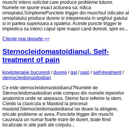
muschi intens solicitat care produce probleme tuturor.
Numele ne spune exact actiunea sa: ridica
omoplatul.SimptomePunctele trigger din muschiul ridicator al
omoplatului produce durere si intepeneala in unghiul gatului
si in partea superioara a spatelui. Aceste puncte trigger te
impiedica sa intorci capul spre inapoi cand doresti, spre ex...
Citește mai departe >>
Sternocleidomastoidianul. Self-
treatment of pain
kinetoterapie bucuresti
/
durere
/
gat
/
pain
/
self-treatment
/
sternocleidomastoidian
Ce este sternocleidomastoidianul?Numele de
Sternocleidomastoidian este compus din numele reperelor
anatomice unde se ataseaza. Sterno face referire la stern,
Cleido la clavicula si Mastoid la procesul
mastoid.Sternocleidomastoidianul rar doare la atingere,
oricate probleme ar avea. Punctele trigger din muschi
cauzeaza un numar foarte mare de dureri, toate fiind
localizate in alte parti ale corpulu...