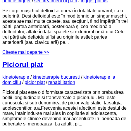
puncte trigger
/
self treatment of pain
/
trigger points
Pe corp, mușchiul deltoid acoperă în totalitate umărul, ca o
pelerină. Deși deltoidul este în mod tehnic un singur mușchi,
acesta are mai multe capete, sau secțiuni, fiind împărțit în trei
părți: partea anterioară, posterioară și cea mediană a
deltoidului, aflate în fața, spatele și exteriorul umărului.Cele
trei părți ale deltoidului își au originile astfel: partea
anterioară (sau claviculară) pe...
Citește mai departe >>
Piciorul plat
kinetoterapie
/
kinetoterapie bucuresti
/
kinetoterapie la
domiciliu
/
picior plat
/
rehabilitation
Piciorul plat este o diformitate caracterizata prin prabusirea
boltii longitudinale si transversale a piciorului. Mai este
cunoscuta si sub denumirea de picior valg static, tarsalgia
adolescentilor, s.a.Frecventa acestei afectiuni este destul de
mare, intalnindu-se mai ales in copilarie si adolescenta,
simptomele clinice devenind mai accentuate in perioada de
pubertate si menopauza. La adulti, pi...