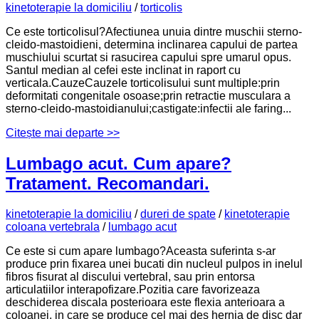
kinetoterapie la domiciliu
/
torticolis
Ce este torticolisul?Afectiunea unuia dintre muschii sterno-
cleido-mastoidieni, determina inclinarea capului de partea
muschiului scurtat si rasucirea capului spre umarul opus.
Santul median al cefei este inclinat in raport cu
verticala.CauzeCauzele torticolisului sunt multiple:prin
deformitati congenitale osoase;prin retractie musculara a
sterno-cleido-mastoidianului;castigate:infectii ale faring...
Citește mai departe >>
Lumbago acut. Cum apare?
Tratament. Recomandari.
kinetoterapie la domiciliu
/
dureri de spate
/
kinetoterapie
coloana vertebrala
/
lumbago acut
Ce este si cum apare lumbago?Aceasta suferinta s-ar
produce prin fixarea unei bucati din nucleul pulpos in inelul
fibros fisurat al discului vertebral, sau prin entorsa
articulatiilor interapofizare.Pozitia care favorizeaza
deschiderea discala posterioara este flexia anterioara a
coloanei, in care se produce cel mai des hernia de disc dar