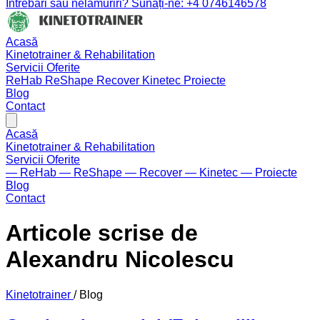
Întrebări sau nelămuriri? Sunați-ne: +4 0746146578
Acasă
Kinetotrainer & Rehabilitation
Servicii Oferite
ReHab
ReShape
Recover
Kinetec
Proiecte
Blog
Contact
Acasă
Kinetotrainer & Rehabilitation
Servicii Oferite
— ReHab
— ReShape
— Recover
— Kinetec
— Proiecte
Blog
Contact
Articole scrise de
Alexandru Nicolescu
Kinetotrainer
/
Blog