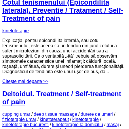
Cotul tenismenului (Epicondilita
laterala). Preventie / Tratament / Self-
Treatment of pain
kinetoterapie
Explicaţia pentru epicondilita laterală, sau cotul
tenismenului, este aceea că un tendon din jurul cotului a
suferit microleziuni din cauza unei accidentări sau a
suprasolicitării. Ca o veritabilă „-ită” trebuie să observăm
simptomele caracteristice unei inflamaţii: căldură locală,
roşeaţă, umflătură, durere şi uneori pierderea funcţionalităţii.
Diagnosticul de tendinită este unul uşor de pus, da...
Citește mai departe >>
Deltoidul. Treatment / Self-treatment
of pain
cupping umar
/
deep tissue massage
/
durere de umeri
/
fizioterapie umar
/
kinetoterapeut
/
kinetoterapie
/
kinetoterapie bucuresti
/
kinetoterapie la domiciliu
/
masaj
/