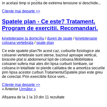
in acelasi timp si pozitia de extrema tensiune si deschide...
Citește mai departe >>
Spatele plan - Ce este? Tratament.
Program de exercitii. Recomandari.
kinetoterapie la domiciliu
/
dureri de spate
/
kinetoterapie
coloana vertebrala
/
spate plan
Ce este spatele plan?In acest caz, curburile fiziologice ale
coloanei vertebrale sunt sterse, bazinul aproape vertical,
toracele plat si abdomenul lipit de coloana.Mobilitatea
coloanei sufera mai ales din lipsa curburii lombare, iar
coloana in totalitate isi pierde calitatea de a amortiza socurile
prin lipsa acestor curburi.TratamentulSpatele plan este greu
de corectat. Prin exercitiile fizice vom...
Citește mai departe >>
« Anterior
Următor »
Afișarea de la
1
la
10
din
11
rezultate