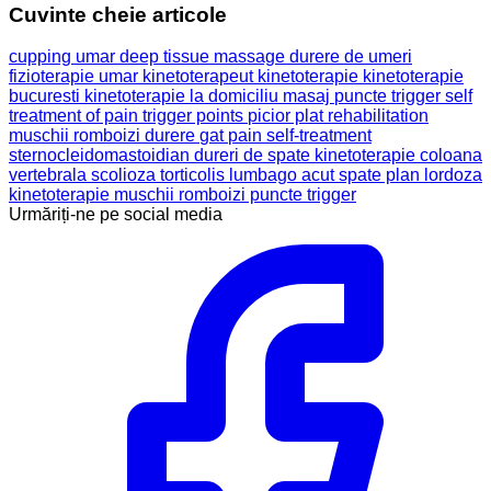
Cuvinte cheie articole
cupping umar
deep tissue massage
durere de umeri
fizioterapie umar
kinetoterapeut
kinetoterapie
kinetoterapie
bucuresti
kinetoterapie la domiciliu
masaj
puncte trigger
self
treatment of pain
trigger points
picior plat
rehabilitation
muschii romboizi
durere
gat
pain
self-treatment
sternocleidomastoidian
dureri de spate
kinetoterapie coloana
vertebrala
scolioza
torticolis
lumbago acut
spate plan
lordoza
kinetoterapie muschii romboizi puncte trigger
Urmăriți-ne pe social media